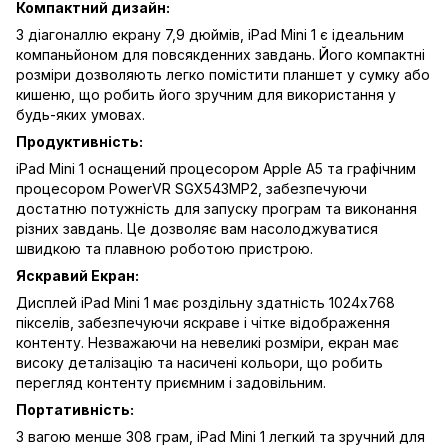
Компактний дизайн:
З діагоналлю екрану 7,9 дюймів, iPad Mini 1 є ідеальним
компаньйоном для повсякденних завдань. Його компактні
розміри дозволяють легко помістити планшет у сумку або
кишеню, що робить його зручним для використання у
будь-яких умовах.
Продуктивність:
iPad Mini 1 оснащений процесором Apple A5 та графічним
процесором PowerVR SGX543MP2, забезпечуючи
достатню потужність для запуску програм та виконання
різних завдань. Це дозволяє вам насолоджуватися
швидкою та плавною роботою пристрою.
Яскравий Екран:
Дисплей iPad Mini 1 має роздільну здатність 1024x768
пікселів, забезпечуючи яскраве і чітке відображення
контенту. Незважаючи на невеликі розміри, екран має
високу деталізацію та насичені кольори, що робить
перегляд контенту приємним і задовільним.
Портативність:
З вагою менше 308 грам, iPad Mini 1 легкий та зручний для