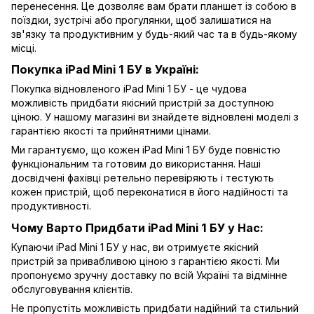
перенесення. Це дозволяє вам брати планшет із собою в
поїздки, зустрічі або прогулянки, щоб залишатися на
зв'язку та продуктивним у будь-який час та в будь-якому
місці.
Покупка iPad Mini 1 БУ в Україні:
Покупка відновленого iPad Mini 1 БУ - це чудова
можливість придбати якісний пристрій за доступною
ціною. У нашому магазині ви знайдете відновлені моделі з
гарантією якості та прийнятними цінами.
Ми гарантуємо, що кожен iPad Mini 1 БУ буде повністю
функціональним та готовим до використання. Наші
досвідчені фахівці ретельно перевіряють і тестують
кожен пристрій, щоб переконатися в його надійності та
продуктивності.
Чому Варто Придбати iPad Mini 1 БУ у Нас:
Купаючи iPad Mini 1 БУ у нас, ви отримуєте якісний
пристрій за привабливою ціною з гарантією якості. Ми
пропонуємо зручну доставку по всій Україні та відмінне
обслуговування клієнтів.
Не пропустіть можливість придбати надійний та стильний