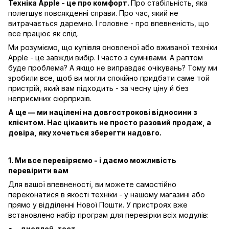
Техніка Apple - це про комфорт.
Про стабільність, яка
полегшує повсякденні справи. Про час, який не
витрачається даремно. І головне - про впевненість, що
все працює як слід.
Ми розуміємо, що купівля оновленої або вживаної техніки
Apple - це завжди вибір. І часто з сумнівами. А раптом
буде проблема? А якщо не виправдає очікувань? Тому ми
зробили все, щоб ви могли спокійно придбати саме той
пристрій, який вам підходить - за чесну ціну й без
неприємних сюрпризів.
А ще — ми націлені на довгострокові відносини з
клієнтом. Нас цікавить не просто разовий продаж, а
довіра, яку хочеться зберегти надовго.
1. Ми все перевіряємо - і даємо можливість
перевірити вам
Для вашої впевненості, ви можете самостійно
переконатися в якості техніки - у нашому магазині або
прямо у відділенні Нової Пошти. У пристроях вже
встановлено набір програм для перевірки всіх модулів:
дисплей-тест