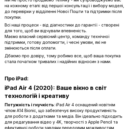
на кожному етапі: від першої консультації і вибору моделі,
до перевірки у відділенні Нової Пошти та підтримки після
покупки.
Всі наші процеси - від діагностики до гарантії - створені
для того, щоб ви відчували впевненість.
Маємо власний сервісний центр, команду технічної
підтримки, готову допомогти, і чесні умови, які не
змінюються після оплати.
Дбаємо про довіру, тому робимо все, щоб ваша покупка
стала початком тривалих і надійних відносин з нами.
Про iPad:
iPad Air 4 (2020): Ваше вікно в світ
технологій і креативу
Потужність і гнучкість
: iPad Air 4 оснащений новітнім
чіпом A14 Bionic, що забезпечує високу продуктивність
для роботи з додатками та медіа. Він ідеально підходить
для редагування відео у 4K, творчості з Apple Pencil та
ефективної роботи завдяки передовим можливостям