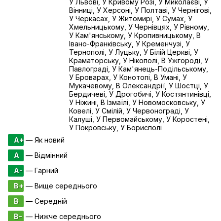
У Львові, У Кривому Розі, У Миколаєві, У
Вінниці, У Херсоні, У Полтаві, У Чернігові,
У Черкасах, У Житомирі, У Сумах, У
Хмельницькому, У Чернівцях, У Рівному,
У Кам'янському, У Кропивницькому, В
Івано-Франківську, У Кременчузі, У
Тернополі, У Луцьку, У Білій Церкві, У
Краматорську, У Нікополі, В Ужгороді, У
Павлограді, У Кам'янець-Подільському,
У Броварах, У Конотопі, В Умані, У
Мукачевому, В Олександрії, У Шостці, У
Бердичеві, У Дрогобичі, У Костянтинівці,
У Ніжині, В Ізмаїлі, У Новомосковську, У
Ковелі, У Смілій, У Червонограді, У
Калуші, У Первомайському, У Коростені,
У Покровську, У Борисполі
A+
— Як новий
A
— Відмінний
A-
— Гарний
B+
— Вище середнього
B
— Середній
B-
— Нижче середнього