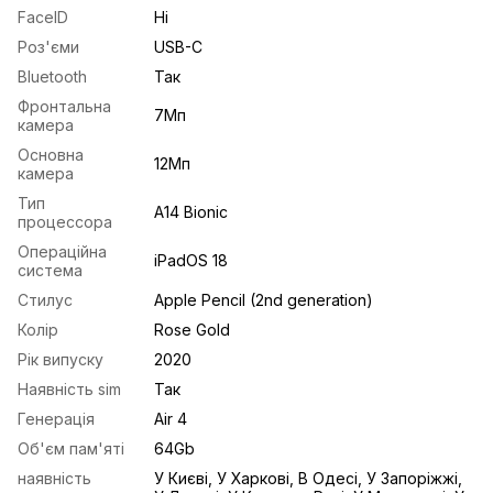
FaceID
Ні
Роз'єми
USB-C
Bluetooth
Так
Фронтальна
7Мп
камера
Основна
12Мп
камера
Тип
A14 Bionic
процессора
Операційна
iPadOS 18
система
Стилус
Apple Pencil (2nd generation)
Колір
Rose Gold
Рік випуску
2020
Наявність sim
Так
Генерація
Air 4
Об'єм пам'яті
64Gb
наявність
У Києві, У Харкові, В Одесі, У Запоріжжі,