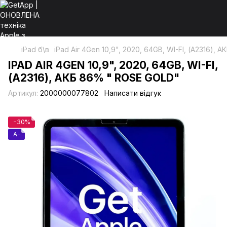
iPad б\в
iPad Air 4Gen 10,9", 2020, 64GB, WI-FI, (А2316), 
IPAD AIR 4GEN 10,9", 2020, 64GB, WI-FI,
(А2316), АКБ 86% " ROSE GOLD"
Артикул:
2000000077802
Написати відгук
−30%
A-