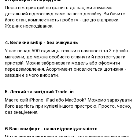
Перш ніж пристрій потрапить до вас, ми знімаємо
детальний відеоогляд саме вашого девайсу. Ви бачите
його стан, комплектність і роботу - ще до відправки.
Жодних несподіванок.
4. Великий вибір - без очікувань
У нас понад 500 одиниць техніки в наявності та 3 офлайн-
магазини, де можна особисто оглянути й протестувати
пристрій. Можна забронювати модель або оформити
передзамовлення. Асортимент оновлюється щотижня -
завжди є з чого вибрати.
5. Легкий та вигідний Trade-in
Маєте свій iPhone, iPad або MacBook? Можемо зарахувати
його вартість при купівлі іншого пристрою. Просто, чесно,
без знецінення.
6.Ваш комфорт - наша відповідальність
Ми не просто продаємо техніку - ми супроводжуємо вас