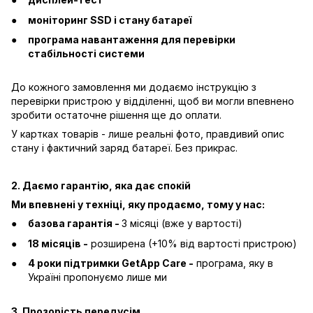
моніторинг SSD і стану батареї
програма навантаження для перевірки
стабільності системи
До кожного замовлення ми додаємо інструкцію з
перевірки пристрою у відділенні, щоб ви могли впевнено
зробити остаточне рішення ще до оплати.
У картках товарів - лише реальні фото, правдивий опис
стану і фактичний заряд батареї. Без прикрас.
2. Даємо гарантію, яка дає спокій
Ми впевнені у техніці, яку продаємо, тому у нас:
базова гарантія -
3 місяці (вже у вартості)
18 місяців -
розширена (+10% від вартості пристрою)
4 роки підтримки GetApp Care -
програма, яку в
Україні пропонуємо лише ми
3. Прозорість передусім