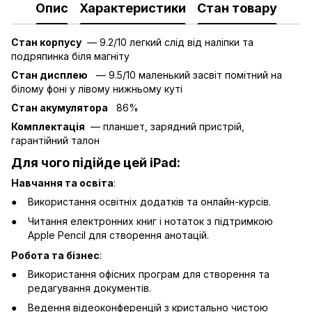
Опис
Характеристики
Стан товару
Стан корпусу
— 9.2/10 легкий слід від наліпки та
подряпинка біля магніту
Стан дисплею
— 9.5/10 маленький засвіт помітний на
білому фоні у лівому нижньому куті
Стан акумулятора
86%
Комплектація
— планшет, зарядний пристрій,
гарантійний талон
Для чого підійде цей iPad:
Навчання та освіта
:
Використання освітніх додатків та онлайн-курсів.
Читання електронних книг і нотаток з підтримкою
Apple Pencil для створення анотацій.
Робота та бізнес
:
Використання офісних програм для створення та
редагування документів.
Ведення відеоконференцій з кристально чистою