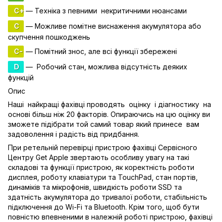
C+
— Техніка з певними некритичними нюансами
C
— Можливе помітне виснаження акумулятора або
скупчення пошкоджень
C-
— Помітний знос, але всі функції збережені
D
— Робочий стан, можлива відсутність деяких
функцій
Опис
Наші найкращі фахівці проводять оцінку і діагностику на
основі більш ніж 20 факторів. Опираючись на цю оцінку ви
зможете підібрати той самий товар який принесе вам
задоволення і радість від придбання.
При ретельній перевірці пристрою фахівці Сервісного
Центру Get Apple звертають особливу увагу на такі
складові та функції пристрою, як коректність роботи
дисплея, роботу клавіатури та TouchPad, стан портів,
динаміків та мікрофонів, швидкість роботи SSD та
здатність акумулятора до тривалої роботи, стабільність
підключення до Wi-Fi та Bluetooth. Крім того, щоб бути
повністю впевненими в належній роботі пристрою, фахівці