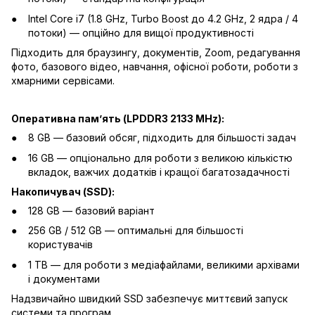
Intel Core i7 (1.8 GHz, Turbo Boost до 4.2 GHz, 2 ядра / 4
потоки) — опційно для вищої продуктивності
Підходить для браузингу, документів, Zoom, редагування
фото, базового відео, навчання, офісної роботи, роботи з
хмарними сервісами.
Оперативна памʼять (LPDDR3 2133 MHz):
8 GB — базовий обсяг, підходить для більшості задач
16 GB — опціонально для роботи з великою кількістю
вкладок, важчих додатків і кращої багатозадачності
Накопичувач (SSD):
128 GB — базовий варіант
256 GB / 512 GB — оптимальні для більшості
користувачів
1 TB — для роботи з медіафайлами, великими архівами
і документами
Надзвичайно швидкий SSD забезпечує миттєвий запуск
системи та програм.