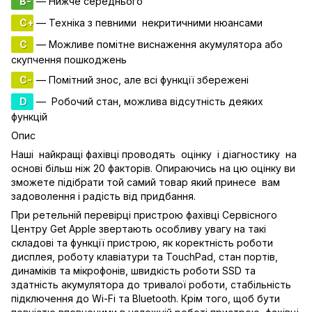
B-
— Нижче середнього
C+
— Техніка з певними некритичними нюансами
C
— Можливе помітне виснаження акумулятора або
скупчення пошкоджень
C-
— Помітний знос, але всі функції збережені
D
— Робочий стан, можлива відсутність деяких
функцій
Опис
Наші найкращі фахівці проводять оцінку і діагностику на
основі більш ніж 20 факторів. Опираючись на цю оцінку ви
зможете підібрати той самий товар який принесе вам
задоволення і радість від придбання.
При ретельній перевірці пристрою фахівці Сервісного
Центру Get Apple звертають особливу увагу на такі
складові та функції пристрою, як коректність роботи
дисплея, роботу клавіатури та TouchPad, стан портів,
динаміків та мікрофонів, швидкість роботи SSD та
здатність акумулятора до тривалої роботи, стабільність
підключення до Wi-Fi та Bluetooth. Крім того, щоб бути