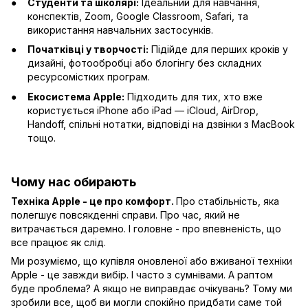
Студенти та школярі:
Ідеальний для навчання,
конспектів, Zoom, Google Classroom, Safari, та
використання навчальних застосунків.
Початківці у творчості:
Підійде для перших кроків у
дизайні, фотообробці або блогінгу без складних
ресурсомістких програм.
Екосистема Apple:
Підходить для тих, хто вже
користується iPhone або iPad — iCloud, AirDrop,
Handoff, спільні нотатки, відповіді на дзвінки з MacBook
тощо.
Чому нас обирають
Техніка Apple - це про комфорт.
Про стабільність, яка
полегшує повсякденні справи. Про час, який не
витрачається даремно. І головне - про впевненість, що
все працює як слід.
Ми розуміємо, що купівля оновленої або вживаної техніки
Apple - це завжди вибір. І часто з сумнівами. А раптом
буде проблема? А якщо не виправдає очікувань? Тому ми
зробили все, щоб ви могли спокійно придбати саме той