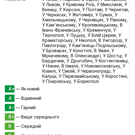
У Львові, У Кривому Розі, У Миколаєві, У
Вінниці, У Херсоні, У Полтаві, У Чернігові,
У Черкасах, У Житомирі, У Сумах, У
Хмельницькому, У Чернівцях, У Рівному,
У Кам'янському, У Кропивницькому, В
Івано-Франківську, У Кременчузі, У
Тернополі, У Луцьку, У Білій Церкві, У
Краматорську, У Нікополі, В Ужгороді, У
Павлограді, У Кам'янець-Подільському,
У Броварах, У Конотопі, В Умані, У
Мукачевому, В Олександрії, У Шостці, У
Бердичеві, У Дрогобичі, У Костянтинівці,
У Ніжині, В Ізмаїлі, У Новомосковську, У
Ковелі, У Смілій, У Червонограді, У
Калуші, У Первомайському, У Коростені,
У Покровську, У Борисполі
A+
— Як новий
A
— Відмінний
A-
— Гарний
B+
— Вище середнього
B
— Середній