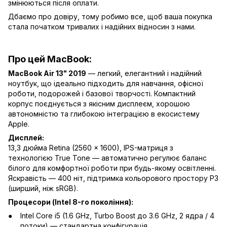
змінюються після оплати.
Дбаємо про довіру, тому робимо все, щоб ваша покупка
стала початком тривалих і надійних відносин з нами.
Про цей MacBook:
MacBook Air 13" 2019
— легкий, елегантний і надійний
ноутбук, що ідеально підходить для навчання, офісної
роботи, подорожей і базової творчості. Компактний
корпус поєднується з якісним дисплеєм, хорошою
автономністю та глибокою інтеграцією в екосистему
Apple.
Дисплей:
13,3 дюйма Retina (2560 × 1600), IPS-матриця з
технологією True Tone — автоматично регулює баланс
білого для комфортної роботи при будь-якому освітленні.
Яскравість — 400 ніт, підтримка кольорового простору P3
(ширший, ніж sRGB).
Процесори (Intel 8-го покоління):
Intel Core i5 (1.6 GHz, Turbo Boost до 3.6 GHz, 2 ядра / 4
потоки) — стандартна конфігурація