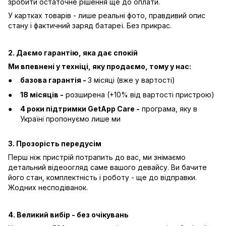
зробити остаточне рішення ще до оплати.
У картках товарів - лише реальні фото, правдивий опис
стану і фактичний заряд батареї. Без прикрас.
2. Даємо гарантію, яка дає спокій
Ми впевнені у техніці, яку продаємо, тому у нас:
базова гарантія -
3 місяці (вже у вартості)
18 місяців -
розширена (+10% від вартості пристрою)
4 роки підтримки GetApp Care -
програма, яку в
Україні пропонуємо лише ми
3. Прозорість передусім
Перш ніж пристрій потрапить до вас, ми знімаємо
детальний відеоогляд саме вашого девайсу. Ви бачите
його стан, комплектність і роботу - ще до відправки.
Жодних несподіванок.
4. Великий вибір - без очікувань