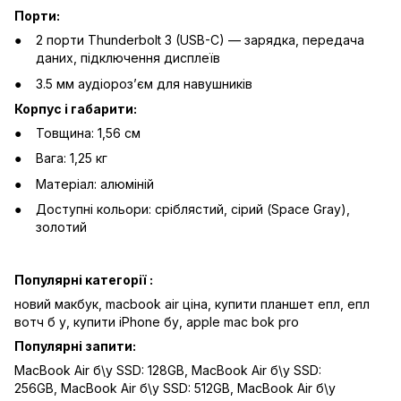
Порти:
2 порти Thunderbolt 3 (USB-C) — зарядка, передача
даних, підключення дисплеїв
3.5 мм аудіорозʼєм для навушників
Корпус і габарити:
Товщина: 1,56 см
Вага: 1,25 кг
Матеріал: алюміній
Доступні кольори: сріблястий, сірий (Space Gray),
золотий
Популярні категорії :
новий макбук,
macbook air ціна,
купити планшет епл,
епл
вотч б у,
купити iPhone бу,
apple mac bok pro
Популярні запити:
MacBook Air б\у SSD: 128GB
,
MacBook Air б\у SSD:
256GB
,
MacBook Air б\у SSD: 512GB
,
MacBook Air б\у