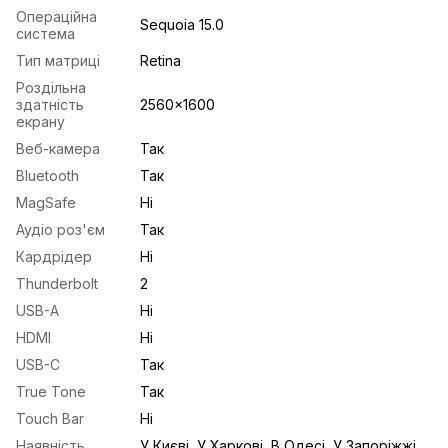
Операційна
Sequoia 15.0
система
Тип матриці
Retina
Роздільна
здатність
2560x1600
екрану
Веб-камера
Так
Bluetooth
Так
MagSafe
Ні
Аудіо роз'єм
Так
Кардрідер
Ні
Thunderbolt
2
USB-A
Ні
HDMI
Ні
USB-С
Так
True Tone
Так
Touch Bar
Ні
Наявність
У Києві, У Харкові, В Одесі, У Запоріжжі,