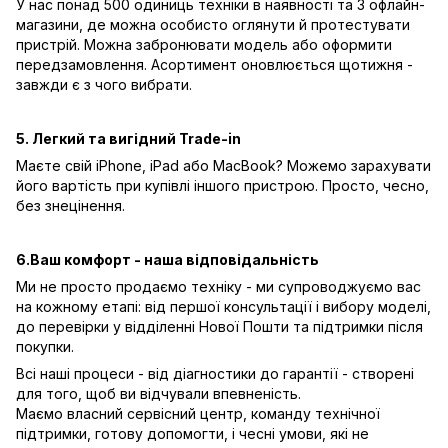
У нас понад 500 одиниць техніки в наявності та 3 офлайн-
магазини, де можна особисто оглянути й протестувати
пристрій. Можна забронювати модель або оформити
передзамовлення. Асортимент оновлюється щотижня -
завжди є з чого вибрати.
5. Легкий та вигідний Trade-in
Маєте свій iPhone, iPad або MacBook? Можемо зарахувати
його вартість при купівлі іншого пристрою. Просто, чесно,
без знецінення.
6.Ваш комфорт - наша відповідальність
Ми не просто продаємо техніку - ми супроводжуємо вас
на кожному етапі: від першої консультації і вибору моделі,
до перевірки у відділенні Нової Пошти та підтримки після
покупки.
Всі наші процеси - від діагностики до гарантії - створені
для того, щоб ви відчували впевненість.
Маємо власний сервісний центр, команду технічної
підтримки, готову допомогти, і чесні умови, які не