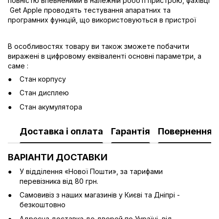
повністю впевненими в належній роботі пристрою, фахівці
Get Apple проводять тестування апаратних та
програмних функцій, що використовуються в пристрої
В особливостях товару ви також зможете побачити
виражені в цифровому еквіваленті основні параметри, а
саме :
Стан корпусу
Стан дисплею
Стан акумулятора
Доставка і оплата
Гарантія
Повернення
ВАРІАНТИ ДОСТАВКИ
У відділення «Нової Пошти», за тарифами
перевізника від 80 грн.
Cамовивіз з наших магазинів у Києві та Дніпрі -
безкоштовно
Адресна доставка до дверей по Україні від