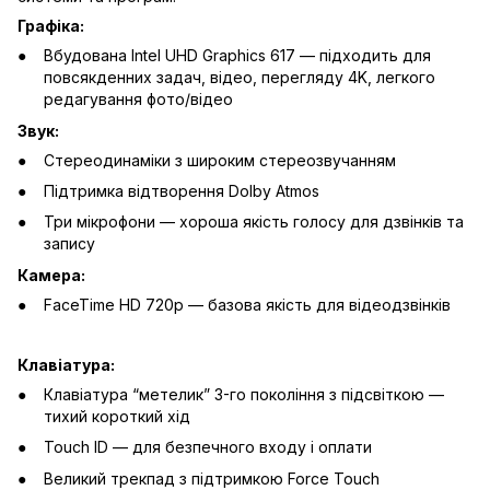
Графіка:
Вбудована Intel UHD Graphics 617 — підходить для
повсякденних задач, відео, перегляду 4K, легкого
редагування фото/відео
Звук:
Стереодинаміки з широким стереозвучанням
Підтримка відтворення Dolby Atmos
Три мікрофони — хороша якість голосу для дзвінків та
запису
Камера:
FaceTime HD 720p — базова якість для відеодзвінків
Клавіатура:
Клавіатура “метелик” 3-го покоління з підсвіткою —
тихий короткий хід
Touch ID — для безпечного входу і оплати
Великий трекпад з підтримкою Force Touch