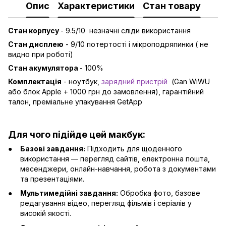
Опис
Характеристики
Стан товару
Стан корпусу
- 9.5/10 незначні сліди використання
Стан дисплею
- 9/10 потертості і мікроподряпинки ( не
видно при роботі)
Стан акумулятора
- 100%
Комплектація
- ноутбук,
зарядний пристрій
(Gan WiWU
або блок Apple + 1000 грн до замовлення), гарантійний
талон, преміальне упакування GetApp
Для чого підійде цей макбук:
Базові завдання:
Підходить для щоденного
використання — перегляд сайтів, електронна пошта,
месенджери, онлайн-навчання, робота з документами
та презентаціями.
Мультимедійні завдання:
Обробка фото, базове
редагування відео, перегляд фільмів і серіалів у
високій якості.