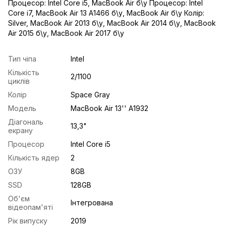
Процесор: Intel Core i5
,
MacBook Air б\у Процесор: Intel
Core i7
,
MacBook Air 13 A1466 б\у
,
MacBook Air б\у Колір:
Silver
,
MacBook Air 2013 б\у
,
MacBook Air 2014 б\у
,
MacBook
Air 2015 б\у
,
MacBook Air 2017 б\у
Тип чіпа
Intel
Кількість
2/1100
циклів
Колір
Space Gray
Модель
MacBook Air 13'' A1932
Діагональ
13,3"
екрану
Процесор
Intel Core i5
Кількість ядер
2
ОЗУ
8GB
SSD
128GB
Об'єм
Інтегрована
відеопам'яті
Рік випуску
2019