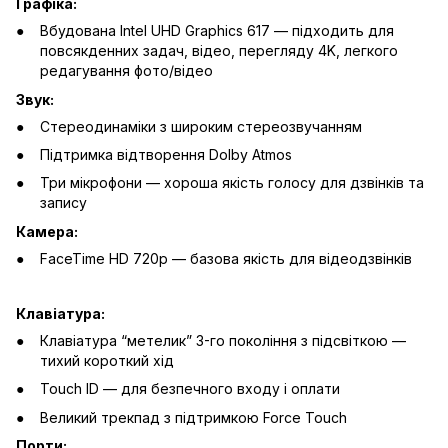
Графіка:
Вбудована Intel UHD Graphics 617 — підходить для
повсякденних задач, відео, перегляду 4K, легкого
редагування фото/відео
Звук:
Стереодинаміки з широким стереозвучанням
Підтримка відтворення Dolby Atmos
Три мікрофони — хороша якість голосу для дзвінків та
запису
Камера:
FaceTime HD 720p — базова якість для відеодзвінків
Клавіатура:
Клавіатура “метелик” 3-го покоління з підсвіткою —
тихий короткий хід
Touch ID — для безпечного входу і оплати
Великий трекпад з підтримкою Force Touch
Порти: