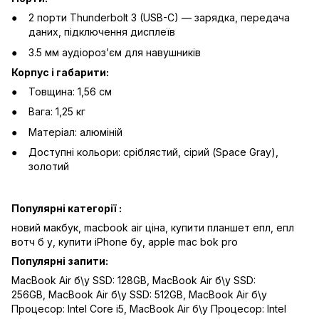
2 порти Thunderbolt 3 (USB-C) — зарядка, передача
даних, підключення дисплеїв
3.5 мм аудіорозʼєм для навушників
Корпус і габарити:
Товщина: 1,56 см
Вага: 1,25 кг
Матеріал: алюміній
Доступні кольори: сріблястий, сірий (Space Gray),
золотий
Популярні категорії :
новий макбук,
macbook air ціна,
купити планшет епл,
епл
вотч б у,
купити iPhone бу,
apple mac bok pro
Популярні запити:
MacBook Air б\у SSD: 128GB
,
MacBook Air б\у SSD:
256GB
,
MacBook Air б\у SSD: 512GB
,
MacBook Air б\у
Процесор: Intel Core i5
,
MacBook Air б\у Процесор: Intel