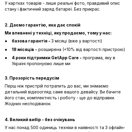
У картках товарів - лише реальні фото, правдивий опис
стану і фактичний заряд батареї. Без прикрас.
2. Даємо гарантію, яка дає спокій
Ми впевнені у техніці, яку продаємо, тому у нас:
базова гарантія -
3 місяці (вже у вартості)
18 місяців -
розширена (+10% від вартості пристрою)
4 роки підтримки GetApp Care -
програма, яку в
Україні пропонуємо лише ми
3. Прозорість передусім
Перш ніж пристрій потрапить до вас, ми знімаємо
детальний відеоогляд саме вашого девайсу. Ви бачите
його стан, комплектність і роботу - ще до відправки.
Жодних несподіванок.
4. Великий вибір - без очікувань
У нас понад 500 одиниць техніки в наявності та 3 офлайн-