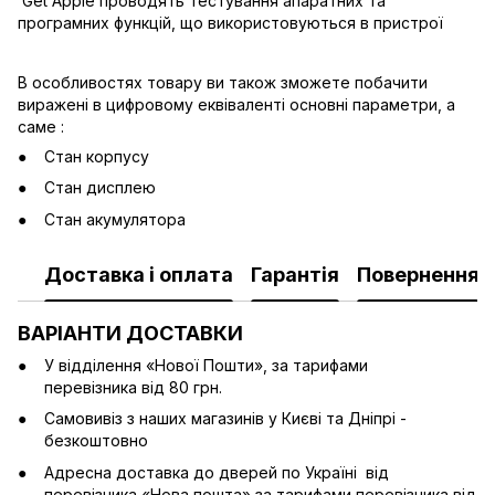
Get Apple проводять тестування апаратних та
програмних функцій, що використовуються в пристрої
В особливостях товару ви також зможете побачити
виражені в цифровому еквіваленті основні параметри, а
саме :
Стан корпусу
Стан дисплею
Стан акумулятора
Доставка і оплата
Гарантія
Повернення
ВАРІАНТИ ДОСТАВКИ
У відділення «Нової Пошти», за тарифами
перевізника від 80 грн.
Cамовивіз з наших магазинів у Києві та Дніпрі -
безкоштовно
Адресна доставка до дверей по Україні від
перевізника «Нова пошта» за тарифами перевізника від