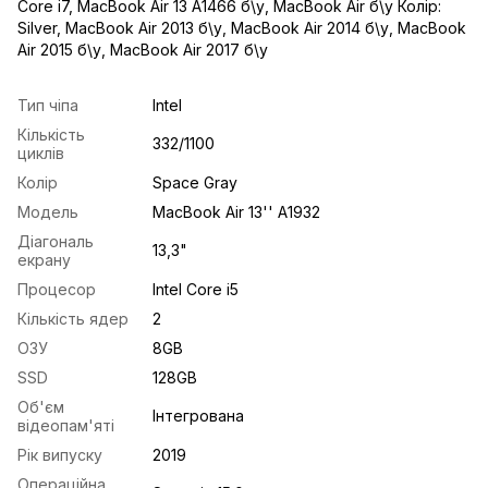
Core i7
,
MacBook Air 13 A1466 б\у
,
MacBook Air б\у Колір:
Silver
,
MacBook Air 2013 б\у
,
MacBook Air 2014 б\у
,
MacBook
Air 2015 б\у
,
MacBook Air 2017 б\у
Тип чіпа
Intel
Кількість
332/1100
циклів
Колір
Space Gray
Модель
MacBook Air 13'' A1932
Діагональ
13,3"
екрану
Процесор
Intel Core i5
Кількість ядер
2
ОЗУ
8GB
SSD
128GB
Об'єм
Інтегрована
відеопам'яті
Рік випуску
2019
Операційна