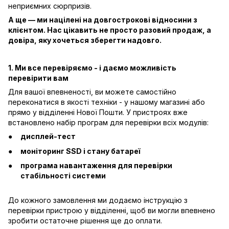
неприємних сюрпризів.
А ще — ми націлені на довгострокові відносини з
клієнтом. Нас цікавить не просто разовий продаж, а
довіра, яку хочеться зберегти надовго.
1. Ми все перевіряємо - і даємо можливість
перевірити вам
Для вашої впевненості, ви можете самостійно
переконатися в якості техніки - у нашому магазині або
прямо у відділенні Нової Пошти. У пристроях вже
встановлено набір програм для перевірки всіх модулів:
дисплей-тест
моніторинг SSD і стану батареї
програма навантаження для перевірки
стабільності системи
До кожного замовлення ми додаємо інструкцію з
перевірки пристрою у відділенні, щоб ви могли впевнено
зробити остаточне рішення ще до оплати.