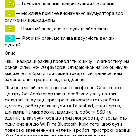
C+
— Техніка з певними некритичними нюансами
C
— Можливе помітне виснаження акумулятора або
скупчення пошкоджень
C-
— Помітний знос, але всі функції збережені
D
— Робочий стан, можлива відсутність деяких
функцій
Опис
Наші найкращі фахівці проводять оцінку і діагностику на
основі більш ніж 20 факторів. Опираючись на цю оцінку ви
зможете підібрати той самий товар який принесе вам
задоволення і радість від придбання.
При ретельній перевірці пристрою фахівці Сервісного
Центру Get Apple звертають особливу увагу на такі
складові та функції пристрою, як коректність роботи
дисплея, роботу клавіатури та TouchPad, стан портів,
динаміків та мікрофонів, швидкість роботи SSD та
здатність акумулятора до тривалої роботи, стабільність
підключення до Wi-Fi та Bluetooth. Крім того, щоб бути
повністю впевненими в належній роботі пристрою, фахівці