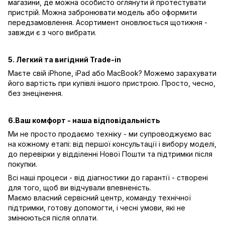
магазини, де можна особисто оглянути й протестувати
пристрій. Можна забронювати модель або оформити
передзамовлення. Асортимент оновлюється щотижня -
завжди є з чого вибрати.
5. Легкий та вигідний Trade-in
Маєте свій iPhone, iPad або MacBook? Можемо зарахувати
його вартість при купівлі іншого пристрою. Просто, чесно,
без знецінення.
6.Ваш комфорт - наша відповідальність
Ми не просто продаємо техніку - ми супроводжуємо вас
на кожному етапі: від першої консультації і вибору моделі,
до перевірки у відділенні Нової Пошти та підтримки після
покупки.
Всі наші процеси - від діагностики до гарантії - створені
для того, щоб ви відчували впевненість.
Маємо власний сервісний центр, команду технічної
підтримки, готову допомогти, і чесні умови, які не
змінюються після оплати.