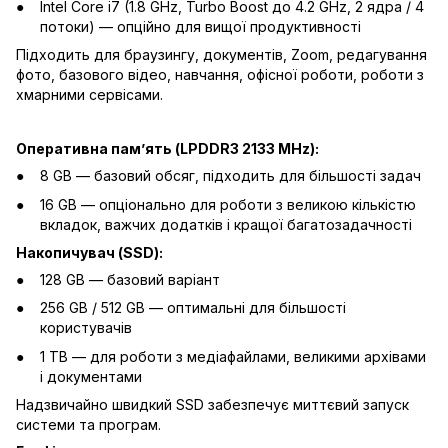
Intel Core i7 (1.8 GHz, Turbo Boost до 4.2 GHz, 2 ядра / 4
потоки) — опційно для вищої продуктивності
Підходить для браузингу, документів, Zoom, редагування
фото, базового відео, навчання, офісної роботи, роботи з
хмарними сервісами.
Оперативна памʼять (LPDDR3 2133 MHz):
8 GB — базовий обсяг, підходить для більшості задач
16 GB — опціонально для роботи з великою кількістю
вкладок, важчих додатків і кращої багатозадачності
Накопичувач (SSD):
128 GB — базовий варіант
256 GB / 512 GB — оптимальні для більшості
користувачів
1 TB — для роботи з медіафайлами, великими архівами
і документами
Надзвичайно швидкий SSD забезпечує миттєвий запуск
системи та програм.