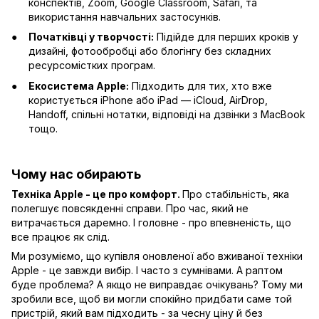
конспектів, Zoom, Google Classroom, Safari, та
використання навчальних застосунків.
Початківці у творчості:
Підійде для перших кроків у
дизайні, фотообробці або блогінгу без складних
ресурсомістких програм.
Екосистема Apple:
Підходить для тих, хто вже
користується iPhone або iPad — iCloud, AirDrop,
Handoff, спільні нотатки, відповіді на дзвінки з MacBook
тощо.
Чому нас обирають
Техніка Apple - це про комфорт.
Про стабільність, яка
полегшує повсякденні справи. Про час, який не
витрачається даремно. І головне - про впевненість, що
все працює як слід.
Ми розуміємо, що купівля оновленої або вживаної техніки
Apple - це завжди вибір. І часто з сумнівами. А раптом
буде проблема? А якщо не виправдає очікувань? Тому ми
зробили все, щоб ви могли спокійно придбати саме той
пристрій, який вам підходить - за чесну ціну й без