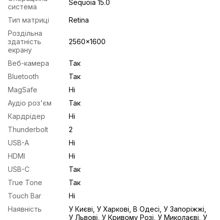
Sequoia 15.0
система
Тип матриці
Retina
Роздільна
здатність
2560x1600
екрану
Веб-камера
Так
Bluetooth
Так
MagSafe
Ні
Аудіо роз'єм
Так
Кардрідер
Ні
Thunderbolt
2
USB-A
Ні
HDMI
Ні
USB-С
Так
True Tone
Так
Touch Bar
Ні
Наявність
У Києві, У Харкові, В Одесі, У Запоріжжі,
У Львові, У Кривому Розі, У Миколаєві, У