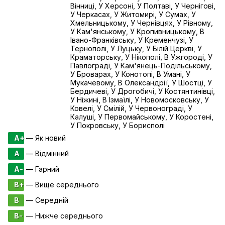
Вінниці, У Херсоні, У Полтаві, У Чернігові,
У Черкасах, У Житомирі, У Сумах, У
Хмельницькому, У Чернівцях, У Рівному,
У Кам'янському, У Кропивницькому, В
Івано-Франківську, У Кременчузі, У
Тернополі, У Луцьку, У Білій Церкві, У
Краматорську, У Нікополі, В Ужгороді, У
Павлограді, У Кам'янець-Подільському,
У Броварах, У Конотопі, В Умані, У
Мукачевому, В Олександрії, У Шостці, У
Бердичеві, У Дрогобичі, У Костянтинівці,
У Ніжині, В Ізмаїлі, У Новомосковську, У
Ковелі, У Смілій, У Червонограді, У
Калуші, У Первомайському, У Коростені,
У Покровську, У Борисполі
A+
— Як новий
A
— Відмінний
A-
— Гарний
B+
— Вище середнього
B
— Середній
B-
— Нижче середнього