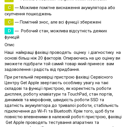
C
— Можливе помітне виснаження акумулятора або
скупчення пошкоджень
C-
— Помітний знос, але всі функції збережені
D
— Робочий стан, можлива відсутність деяких
функцій
Опис
Наші найкращі фахівці проводять оцінку і діагностику на
основі більш ніж 20 факторів. Опираючись на цю оцінку ви
зможете підібрати той самий товар який принесе вам
задоволення і радість від придбання.
При ретельній перевірці пристрою фахівці Сервісного
Центру Get Apple звертають особливу увагу на такі
складові та функції пристрою, як коректність роботи
дисплея, роботу клавіатури та TouchPad, стан портів,
динаміків та мікрофонів, швидкість роботи SSD та
здатність акумулятора до тривалої роботи, стабільність
підключення до Wi-Fi та Bluetooth. Крім того, щоб бути
повністю впевненими в належній роботі пристрою, фахівці
Get Apple проводять тестування апаратних та