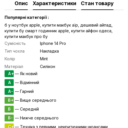
Опис
Характеристики
Стан товару
Популярні категорії :
б у ноутбук apple
,
купити макбук аїр
,
дешевий айпад
,
купити бу смарт годинник apple
,
купити айфон одеса
,
купити макбук про бу
Сумісність
Iphone 14 Pro
Тип чохла
Накладка
Колір
Mint
Матеріал
Силікон
A+
— Як новий
A
— Відмінний
A-
— Гарний
B+
— Вище середнього
B
— Середній
B-
— Нижче середнього
C+
— Техніка з певними некритичними нюансами