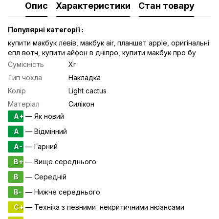
Опис
Характеристики
Стан товару
Популярні категорії :
купити макбук левів
,
макбук air
,
планшет apple
,
оригінальні
епл вотч
,
купити айфон в дніпро
,
купити макбук про бу
Сумісність
Xr
Тип чохла
Накладка
Колір
Light cactus
Матеріал
Силікон
A+
— Як новий
A
— Відмінний
A-
— Гарний
B+
— Вище середнього
B
— Середній
B-
— Нижче середнього
C+
— Техніка з певними некритичними нюансами