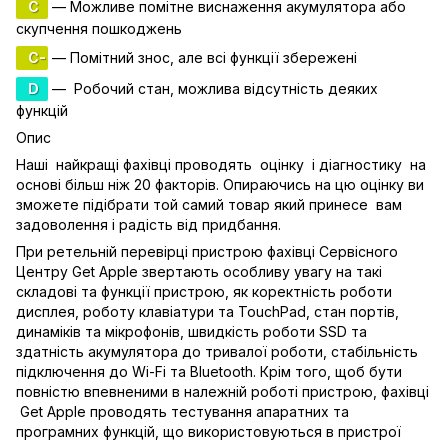
C
— Можливе помітне виснаження акумулятора або
скупчення пошкоджень
C-
— Помітний знос, але всі функції збережені
D
— Робочий стан, можлива відсутність деяких
функцій
Опис
Наші найкращі фахівці проводять оцінку і діагностику на
основі більш ніж 20 факторів. Опираючись на цю оцінку ви
зможете підібрати той самий товар який принесе вам
задоволення і радість від придбання.
При ретельній перевірці пристрою фахівці Сервісного
Центру Get Apple звертають особливу увагу на такі
складові та функції пристрою, як коректність роботи
дисплея, роботу клавіатури та TouchPad, стан портів,
динаміків та мікрофонів, швидкість роботи SSD та
здатність акумулятора до тривалої роботи, стабільність
підключення до Wi-Fi та Bluetooth. Крім того, щоб бути
повністю впевненими в належній роботі пристрою, фахівці
Get Apple проводять тестування апаратних та
програмних функцій, що використовуються в пристрої