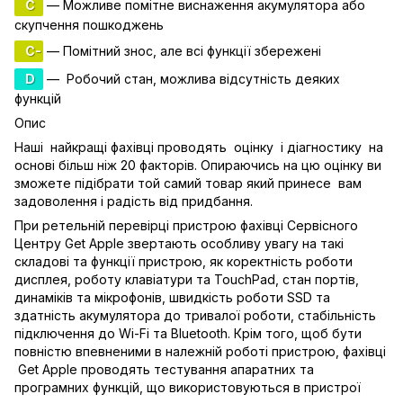
C
— Можливе помітне виснаження акумулятора або
скупчення пошкоджень
C-
— Помітний знос, але всі функції збережені
D
— Робочий стан, можлива відсутність деяких
функцій
Опис
Наші найкращі фахівці проводять оцінку і діагностику на
основі більш ніж 20 факторів. Опираючись на цю оцінку ви
зможете підібрати той самий товар який принесе вам
задоволення і радість від придбання.
При ретельній перевірці пристрою фахівці Сервісного
Центру Get Apple звертають особливу увагу на такі
складові та функції пристрою, як коректність роботи
дисплея, роботу клавіатури та TouchPad, стан портів,
динаміків та мікрофонів, швидкість роботи SSD та
здатність акумулятора до тривалої роботи, стабільність
підключення до Wi-Fi та Bluetooth. Крім того, щоб бути
повністю впевненими в належній роботі пристрою, фахівці
Get Apple проводять тестування апаратних та
програмних функцій, що використовуються в пристрої