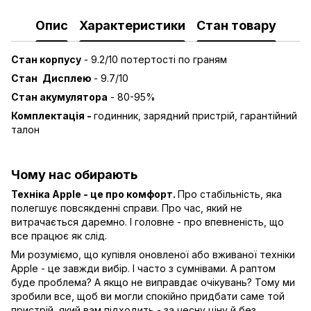
Опис
Характеристики
Стан товару
Стан корпусу
- 9.2/10 потертості по граням
Стан
Дисплею
- 9.7/10
Стан акумулятора
- 80-95%
Комплектація -
годинник, зарядний пристрій, гарантійний
талон
Чому нас обирають
Техніка Apple - це про комфорт.
Про стабільність, яка
полегшує повсякденні справи. Про час, який не
витрачається даремно. І головне - про впевненість, що
все працює як слід.
Ми розуміємо, що купівля оновленої або вживаної техніки
Apple - це завжди вибір. І часто з сумнівами. А раптом
буде проблема? А якщо не виправдає очікувань? Тому ми
зробили все, щоб ви могли спокійно придбати саме той
пристрій, який вам підходить - за чесну ціну й без