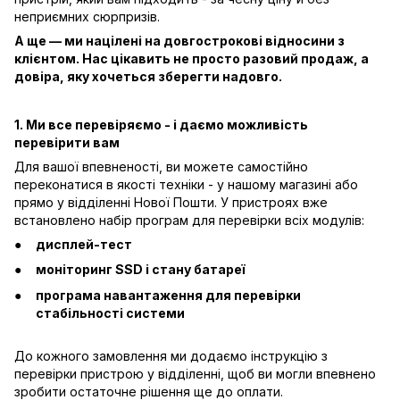
неприємних сюрпризів.
А ще — ми націлені на довгострокові відносини з
клієнтом. Нас цікавить не просто разовий продаж, а
довіра, яку хочеться зберегти надовго.
1. Ми все перевіряємо - і даємо можливість
перевірити вам
Для вашої впевненості, ви можете самостійно
переконатися в якості техніки - у нашому магазині або
прямо у відділенні Нової Пошти. У пристроях вже
встановлено набір програм для перевірки всіх модулів:
дисплей-тест
моніторинг SSD і стану батареї
програма навантаження для перевірки
стабільності системи
До кожного замовлення ми додаємо інструкцію з
перевірки пристрою у відділенні, щоб ви могли впевнено
зробити остаточне рішення ще до оплати.