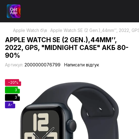
Apple Watch б\в
Apple Watch SE (2 Gen.),44mm’’, 2022, G
APPLE WATCH SE (2 GEN.),44MM’’,
2022, GPS, "MIDNIGHT CASE" АКБ 80-
90%
Артикул:
2000000076799
Написати відгук
−20%
3
3
A-