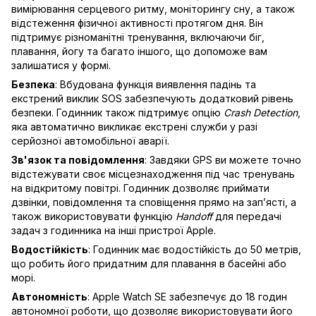
вимірювання серцевого ритму, моніторингу сну, а також
відстеження фізичної активності протягом дня. Він
підтримує різноманітні тренування, включаючи біг,
плавання, йогу та багато іншого, що допоможе вам
залишатися у формі.
Безпека
: Вбудована функція виявлення падінь та
екстрений виклик SOS забезпечують додатковий рівень
безпеки. Годинник також підтримує опцію
Crash Detection
,
яка автоматично викликає екстрені служби у разі
серйозної автомобільної аварії.
Зв'язок та повідомлення
: Завдяки GPS ви можете точно
відстежувати своє місцезнаходження під час тренувань
на відкритому повітрі. Годинник дозволяє приймати
дзвінки, повідомлення та сповіщення прямо на зап’ясті, а
також використовувати функцію
Handoff
для передачі
задач з годинника на інші пристрої Apple.
Водостійкість
: Годинник має водостійкість до 50 метрів,
що робить його придатним для плавання в басейні або
морі.
Автономність
: Apple Watch SE забезпечує до 18 годин
автономної роботи, що дозволяє використовувати його