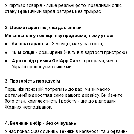
У картках товарів - лише реальні фото, правдивий опис
стану і фактичний заряд батареї. Без прикрас.
2. Даємо гарантію, яка дає спокій
Ми впевнені у техніці, яку продаємо, тому у нас:
базова гарантія -
3 місяці (вже у вартості)
18 місяців -
розширена (+10% від вартості пристрою)
4 роки підтримки GetApp Care -
програма, яку в
Україні пропонуємо лише ми
3. Прозорість передусім
Перш ніж пристрій потрапить до вас, ми знімаємо
детальний відеоогляд саме вашого девайсу. Ви бачите
його стан, комплектність і роботу - ще до відправки.
Жодних несподіванок.
4. Великий вибір - без очікувань
У нас понад 500 одиниць техніки в наявності та 3 офлайн-