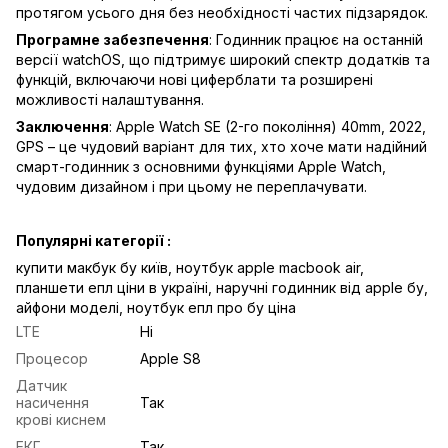
протягом усього дня без необхідності частих підзарядок.
Програмне забезпечення
: Годинник працює на останній
версії watchOS, що підтримує широкий спектр додатків та
функцій, включаючи нові циферблати та розширені
можливості налаштування.
Заключення
: Apple Watch SE (2-го покоління) 40mm, 2022,
GPS – це чудовий варіант для тих, хто хоче мати надійний
смарт-годинник з основними функціями Apple Watch,
чудовим дизайном і при цьому не переплачувати.
Популярні категорії :
купити макбук бу київ
,
ноутбук apple macbook air
,
планшети епл ціни в україні
,
наручні годинник від apple бу
,
айфони моделі
,
ноутбук епл про бу ціна
LTE
Ні
Процесор
Apple S8
Датчик
насичення
Так
крові киснем
ЕКГ
Так