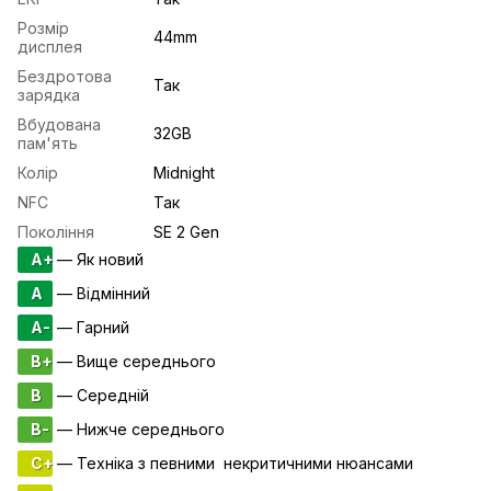
Розмір
44mm
дисплея
Бездротова
Так
зарядка
Вбудована
32GB
пам'ять
Колір
Midnight
NFC
Так
Покоління
SE 2 Gen
A+
— Як новий
A
— Відмінний
A-
— Гарний
B+
— Вище середнього
B
— Середній
B-
— Нижче середнього
C+
— Техніка з певними некритичними нюансами