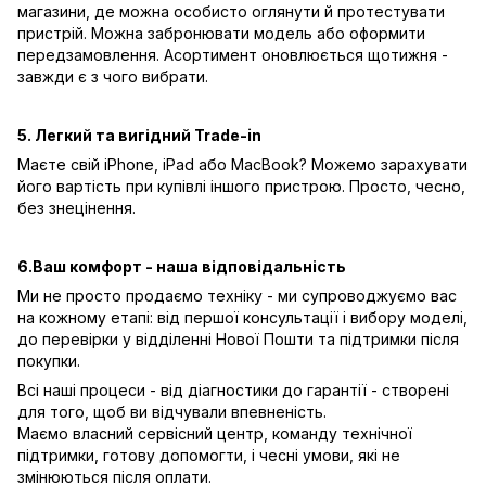
магазини, де можна особисто оглянути й протестувати
пристрій. Можна забронювати модель або оформити
передзамовлення. Асортимент оновлюється щотижня -
завжди є з чого вибрати.
5. Легкий та вигідний Trade-in
Маєте свій iPhone, iPad або MacBook? Можемо зарахувати
його вартість при купівлі іншого пристрою. Просто, чесно,
без знецінення.
6.Ваш комфорт - наша відповідальність
Ми не просто продаємо техніку - ми супроводжуємо вас
на кожному етапі: від першої консультації і вибору моделі,
до перевірки у відділенні Нової Пошти та підтримки після
покупки.
Всі наші процеси - від діагностики до гарантії - створені
для того, щоб ви відчували впевненість.
Маємо власний сервісний центр, команду технічної
підтримки, готову допомогти, і чесні умови, які не
змінюються після оплати.