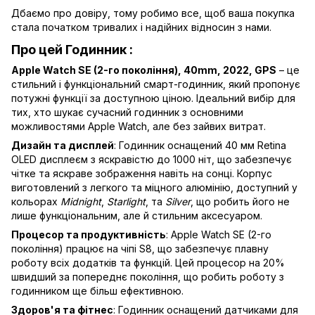
Дбаємо про довіру, тому робимо все, щоб ваша покупка
стала початком тривалих і надійних відносин з нами.
Про цей Годинник :
Apple Watch SE (2-го покоління), 40mm, 2022, GPS
– це
стильний і функціональний смарт-годинник, який пропонує
потужні функції за доступною ціною. Ідеальний вибір для
тих, хто шукає сучасний годинник з основними
можливостями Apple Watch, але без зайвих витрат.
Дизайн та дисплей
: Годинник оснащений 40 мм Retina
OLED дисплеєм з яскравістю до 1000 ніт, що забезпечує
чітке та яскраве зображення навіть на сонці. Корпус
виготовлений з легкого та міцного алюмінію, доступний у
кольорах
Midnight
,
Starlight
, та
Silver
, що робить його не
лише функціональним, але й стильним аксесуаром.
Процесор та продуктивність
: Apple Watch SE (2-го
покоління) працює на чіпі S8, що забезпечує плавну
роботу всіх додатків та функцій. Цей процесор на 20%
швидший за попереднє покоління, що робить роботу з
годинником ще більш ефективною.
Здоров'я та фітнес
: Годинник оснащений датчиками для