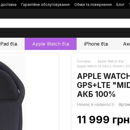
і доставка
Гарантійне обслуговування
Обмін та повернення
Блог
iPad б\в
Apple Watch б\в
iPhone б\в
Ак
Головна
Apple Watch б\в
Apple Watch (9 Gen.), 45mm’’, 
APPLE WATCH 
GPS+LTE "MI
АКБ 100%
Немає в наявності
Арти
11 999 грн