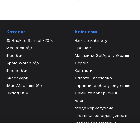
Каталог
Клієнтам
📚 Back to School -20%
Вхід до кабінету
MacBook б\в
Про нас
iPad б\в
Магазини GetApp в Україні
Apple Watch б\в
Сервіс
iPhone б\в
Контакти
Аксесуари
Оплата і доставка
iMac\Mac mini б\в
Гарантійне обслуговування
Склад USA
Обмін та повернення
Блог
Угода користувача
Політика конфіденційності
Відгуки про магазин
Ми в соцмережах