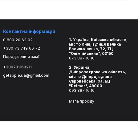
Контактна інформація
0 800 20 62 02
1. Україна, Київська область,
місто Київ, вулиця Велика
+380 73 749 66 72
Васильківська, 72, ТЦ
"Олімпійський", 03150
Передзвонити вам?
073 887 10 10
+380731160211
2. Україна,
Дніпропетровська область,
getapple.ua@gmail.com
місто Дніпро, вулиця
Європейська, 9а, БЦ
"Delmar", 49000
093 887 10 10
Мапа проїзду