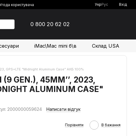
Укр
Рус
Вхід
Угода користувача
0 800 20 62 02
сесуари
iMac\Mac mini б\в
Склад USA
2023, GPS+LTE "Midnight Aluminum Case" АКБ 100%
(9 GEN.), 45MM’’, 2023,
DNIGHT ALUMINUM CASE"
кул: 2000000059624
Написати відгук
Порівняти
В бажання