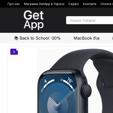
Перейти до основного контенту
Про нас
Магазини GetApp в Україні
Сервіс
Контакти
Оплата 
Політика конфіденційності
Відгуки про магазин
📚 Back to School -20%
MacBook б\в
A