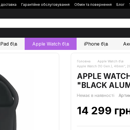
і доставка
Гарантійне обслуговування
Обмін та повернення
Блог
iPad б\в
Apple Watch б\в
iPhone б\в
Ак
Головна
Apple Watch б\в
Apple Watch (10 Gen.), 46mm’’,
APPLE WATCH 
"BLACK ALUM
Немає в наявності
Арти
14 299 гр