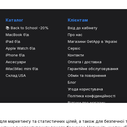
Каталог
Клієнтам
📚 Back to School -20%
Вхід до кабінету
MacBook б\в
Про нас
iPad б\в
Магазини GetApp в Україні
Apple Watch б\в
Сервіс
iPhone б\в
Контакти
Аксесуари
Оплата і доставка
iMac\Mac mini б\в
Гарантійне обслуговування
Склад USA
Обмін та повернення
Блог
Угода користувача
Політика конфіденційності
Відгуки про магазин
Ми в соцмережах
для маркетингу та статистичних цілей, а також для безпечної 