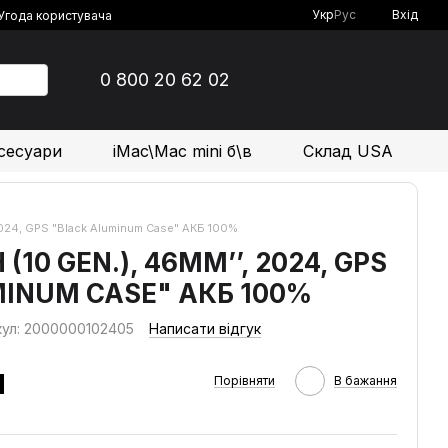
Укр
Рус
Вхід
Угода користувача
0 800 20 62 02
сесуари
iMac\Mac mini б\в
Склад USA
 2024, GPS "Black Aluminum Case" АКБ 100%
(10 GEN.), 46MM’’, 2024, GPS
INUM CASE" АКБ 100%
кул: 2000000102405
Написати відгук
н
Порівняти
В бажання