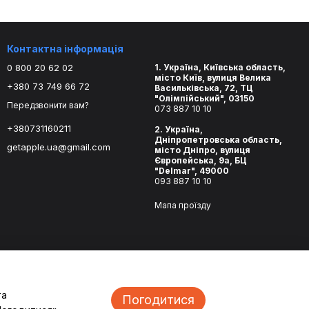
Контактна інформація
0 800 20 62 02
1. Україна, Київська область,
місто Київ, вулиця Велика
+380 73 749 66 72
Васильківська, 72, ТЦ
"Олімпійський", 03150
Передзвонити вам?
073 887 10 10
+380731160211
2. Україна,
Дніпропетровська область,
getapple.ua@gmail.com
місто Дніпро, вулиця
Європейська, 9а, БЦ
"Delmar", 49000
093 887 10 10
Мапа проїзду
та
Погодитися