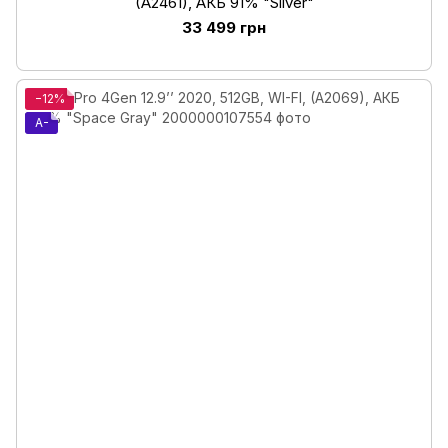
(A2461), АКБ 91% "Silver"
33 499 грн
−12%
A-