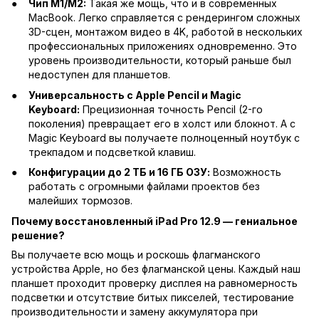
Чип M1/M2:
Такая же мощь, что и в современных
MacBook. Легко справляется с рендерингом сложных
3D-сцен, монтажом видео в 4K, работой в нескольких
профессиональных приложениях одновременно. Это
уровень производительности, который раньше был
недоступен для планшетов.
Универсальность с Apple Pencil и Magic
Keyboard:
Прецизионная точность Pencil (2-го
поколения) превращает его в холст или блокнот. А с
Magic Keyboard вы получаете полноценный ноутбук с
трекпадом и подсветкой клавиш.
Конфигурации до 2 ТБ и 16 ГБ ОЗУ:
Возможность
работать с огромными файлами проектов без
малейших тормозов.
Почему восстановленный iPad Pro 12.9 — гениальное
решение?
Вы получаете всю мощь и роскошь флагманского
устройства Apple, но без флагманской цены. Каждый наш
планшет проходит проверку дисплея на равномерность
подсветки и отсутствие битых пикселей, тестирование
производительности и замену аккумулятора при