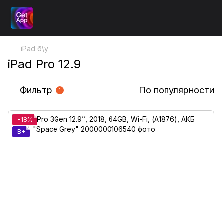
iPad б\у
iPad Pro 12.9
Фильтр
По популярности
1
−18%
B+