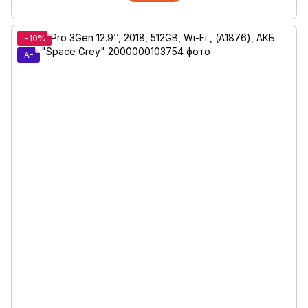
−10%
A-