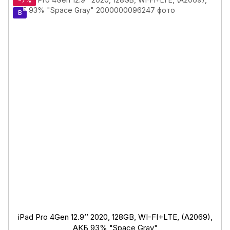
−7%
B
iPad Pro 4Gen 12.9’’ 2020, 128GB, WI-FI+LTE, (A2069),
АКБ 93% "Space Gray"