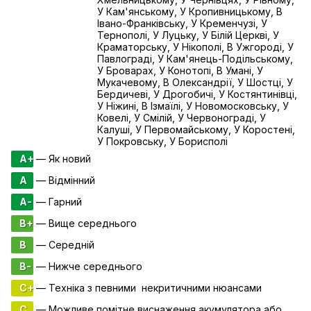
У Кам'янському, У Кропивницькому, В
Івано-Франківську, У Кременчузі, У
Тернополі, У Луцьку, У Білій Церкві, У
Краматорську, У Нікополі, В Ужгороді, У
Павлограді, У Кам'янець-Подільському,
У Броварах, У Конотопі, В Умані, У
Мукачевому, В Олександрії, У Шостці, У
Бердичеві, У Дрогобичі, У Костянтинівці,
У Ніжині, В Ізмаїлі, У Новомосковську, У
Ковелі, У Смілій, У Червонограді, У
Калуші, У Первомайському, У Коростені,
У Покровську, У Борисполі
A+
— Як новий
A
— Відмінний
A-
— Гарний
B+
— Вище середнього
B
— Середній
B-
— Нижче середнього
C+
— Техніка з певними некритичними нюансами
C
— Можливе помітне виснаження акумулятора або