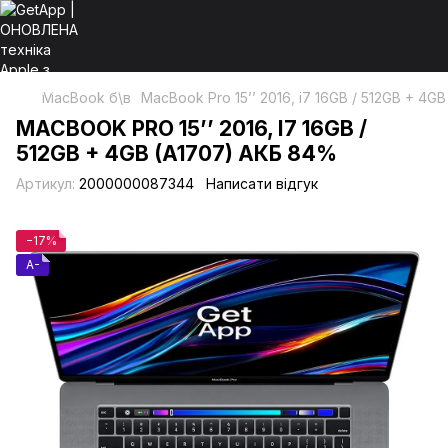
MacBook б\в
MacBook Pro 15’’ 2016, i7 16GB / 512GB + 4G
MACBOOK PRO 15’’ 2016, I7 16GB /
512GB + 4GB (A1707) АКБ 84%
Артикул:
2000000087344
Написати відгук
−17%
A-