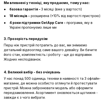
Ми впевнені у техніці, яку продаємо, тому у нас:
базова гарантія -
3 місяці (вже у вартості)
18 місяців -
розширена (+10% від вартості пристрою)
4 роки підтримки GetApp Care -
програма, яку в
Україні пропонуємо лише ми
3. Прозорість передусім
Перш ніж пристрій потрапить до вас, ми знімаємо
детальний відеоогляд саме вашого девайсу. Ви бачите
його стан, комплектність і роботу - ще до відправки.
Жодних несподіванок.
4. Великий вибір - без очікувань
У нас понад 500 одиниць техніки в наявності та 3 офлайн-
магазини, де можна особисто оглянути й протестувати
пристрій. Можна забронювати модель або оформити
передзамовлення. Асортимент оновлюється щотижня -
завжди є з чого вибрати.