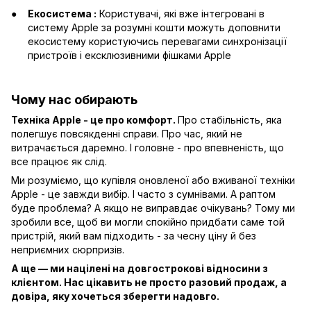
Екосистема :
Користувачі, які вже інтегровані в
систему Apple за розумні кошти можуть доповнити
екосистему користуючись перевагами синхронізації
пристроїв і ексклюзивними фішками Apple
Чому нас обирають
Техніка Apple - це про комфорт.
Про стабільність, яка
полегшує повсякденні справи. Про час, який не
витрачається даремно. І головне - про впевненість, що
все працює як слід.
Ми розуміємо, що купівля оновленої або вживаної техніки
Apple - це завжди вибір. І часто з сумнівами. А раптом
буде проблема? А якщо не виправдає очікувань? Тому ми
зробили все, щоб ви могли спокійно придбати саме той
пристрій, який вам підходить - за чесну ціну й без
неприємних сюрпризів.
А ще — ми націлені на довгострокові відносини з
клієнтом. Нас цікавить не просто разовий продаж, а
довіра, яку хочеться зберегти надовго.