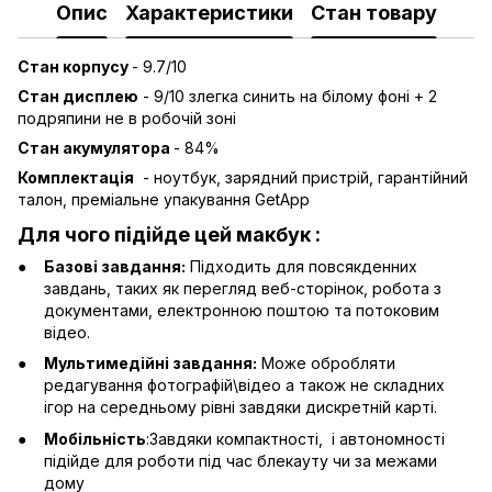
Опис
Характеристики
Стан товару
Стан корпусу
- 9.7/10
Стан дисплею
- 9/10 злегка синить на білому фоні + 2
подряпини не в робочій зоні
Стан акумулятора
- 84%
Комплектація
- ноутбук, зарядний пристрій, гарантійний
талон, преміальне упакування GetApp
Для чого підійде цей макбук :
Базові завдання:
Підходить для повсякденних
завдань, таких як перегляд веб-сторінок, робота з
документами, електронною поштою та потоковим
відео.
Мультимедійні завдання:
Може обробляти
редагування фотографій\відео а також не складних
ігор на середньому рівні завдяки дискретній карті.
Мобільність
:Завдяки компактності, і автономності
підійде для роботи під час блекауту чи за межами
дому