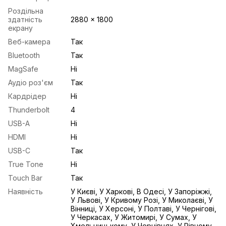
Роздільна
здатність
2880 x 1800
екрану
Веб-камера
Так
Bluetooth
Так
MagSafe
Ні
Аудіо роз'єм
Так
Кардрідер
Ні
Thunderbolt
4
USB-A
Ні
HDMI
Ні
USB-С
Так
True Tone
Ні
Touch Bar
Так
Наявність
У Києві, У Харкові, В Одесі, У Запоріжжі,
У Львові, У Кривому Розі, У Миколаєві, У
Вінниці, У Херсоні, У Полтаві, У Чернігові,
У Черкасах, У Житомирі, У Сумах, У
Хмельницькому, У Чернівцях, У Рівному,