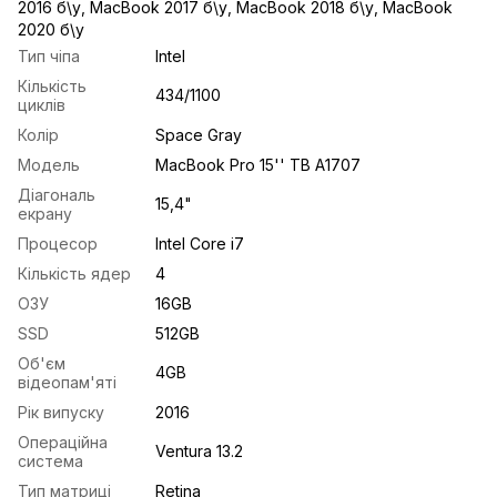
2016 б\у
,
MacBook 2017 б\у
,
MacBook 2018 б\у
,
MacBook
2020 б\у
Тип чіпа
Intel
Кількість
434/1100
циклів
Колір
Space Gray
Модель
MacBook Pro 15'' TB A1707
Діагональ
15,4"
екрану
Процесор
Intel Core i7
Кількість ядер
4
ОЗУ
16GB
SSD
512GB
Об'єм
4GB
відеопам'яті
Рік випуску
2016
Операційна
Ventura 13.2
система
Тип матриці
Retina