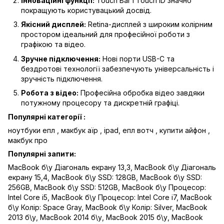
Інноваційні функції:
Touch Bar і Touch ID значно
покращують користувацький досвід.
Якісний дисплей:
Retina-дисплей з широким колірним
простором ідеальний для професійної роботи з
графікою та відео.
Зручне підключення:
Нові порти USB-C та
бездротові технології забезпечують універсальність і
зручність підключення.
Робота з відео:
Професійна обробка відео завдяки
потужному процесору та дискретній графіці.
Популярні категорії :
ноутбуки епл
,
макбук аїр
,
ipad
,
епл вотч
,
купити айфон
,
макбук про
Популярні запити:
MacBook б\у Діагональ екрану 13,3
,
MacBook б\у Діагональ
екрану 15,4
,
MacBook б\у SSD: 128GB
,
MacBook б\у SSD:
256GB
,
MacBook б\у SSD: 512GB
,
MacBook б\у Процесор:
Intel Core i5
,
MacBook б\у Процесор: Intel Core i7
,
MacBook
б\у Колір: Space Gray
,
MacBook б\у Колір: Silver
,
MacBook
2013 б\у
,
MacBook 2014 б\у
,
MacBook 2015 б\у
,
MacBook