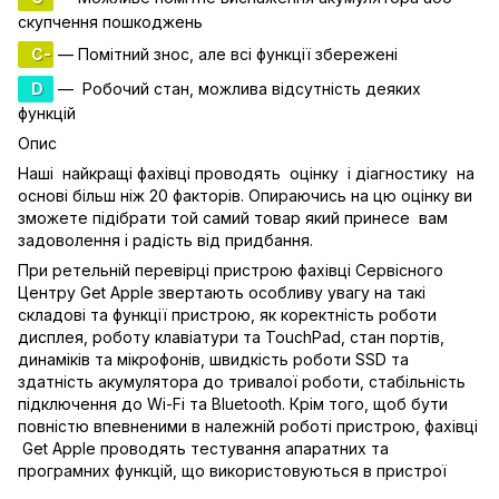
скупчення пошкоджень
C-
— Помітний знос, але всі функції збережені
D
— Робочий стан, можлива відсутність деяких
функцій
Опис
Наші найкращі фахівці проводять оцінку і діагностику на
основі більш ніж 20 факторів. Опираючись на цю оцінку ви
зможете підібрати той самий товар який принесе вам
задоволення і радість від придбання.
При ретельній перевірці пристрою фахівці Сервісного
Центру Get Apple звертають особливу увагу на такі
складові та функції пристрою, як коректність роботи
дисплея, роботу клавіатури та TouchPad, стан портів,
динаміків та мікрофонів, швидкість роботи SSD та
здатність акумулятора до тривалої роботи, стабільність
підключення до Wi-Fi та Bluetooth. Крім того, щоб бути
повністю впевненими в належній роботі пристрою, фахівці
Get Apple проводять тестування апаратних та
програмних функцій, що використовуються в пристрої