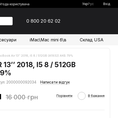
Укр
Рус
Вхід
Угода користувача
0 800 20 62 02
сесуари
iMac\Mac mini б\в
Склад USA
cBook Air 13’’ 2018, i5 8 / 512GB (A1932) АКБ 79%
3’’ 2018, I5 8 / 512GB
79%
кул: 2000000092034
Написати відгук
н
16 000 грн
Порівняти
В бажання