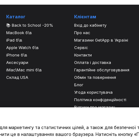
Каталог
Клієнтам
📚 Back to School -20%
Вхід до кабінету
MacBook б\в
Про нас
iPad б\в
Магазини GetApp в Україні
Apple Watch б\в
Сервіс
iPhone б\в
Контакти
Аксесуари
Оплата і доставка
iMac\Mac mini б\в
Гарантійне обслуговування
Склад USA
Обмін та повернення
Блог
Угода користувача
Політика конфіденційності
Відгуки про магазин
Ми в соцмережах
для маркетингу та статистичних цілей, а також для безпечної 
нити це в налаштуваннях вашого браузера. Натисніть кнопку «