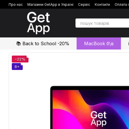
Перейти до основного контенту
Про нас
Магазини GetApp в Україні
Сервіс
Контакти
Оплата 
Політика конфіденційності
Відгуки про магазин
📚 Back to School -20%
MacBook б\в
−22%
B+