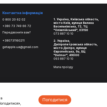
Контактна інформація
0 800 20 62 02
1. Україна, Київська область,
місто Київ, вулиця Велика
+380 73 749 66 72
Васильківська, 72, ТЦ
"Олімпійський", 03150
Передзвонити вам?
073 887 10 10
+380731160211
2. Україна,
Дніпропетровська область,
getapple.ua@gmail.com
місто Дніпро, вулиця
Європейська, 9а, БЦ
"Delmar", 49000
093 887 10 10
Мапа проїзду
та
Погодитися
Погодитися»,