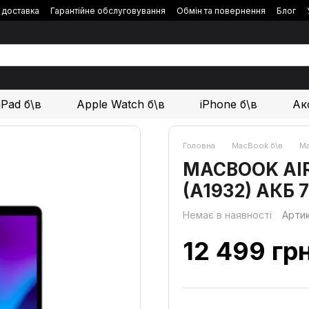
і доставка
Гарантійне обслуговування
Обмін та повернення
Блог
iPad б\в
Apple Watch б\в
iPhone б\в
Ак
Головна
MacBook б\в
Ma
MACBOOK AIR 1
(A1932) АКБ 
Немає в наявності
Арти
12 499 гр